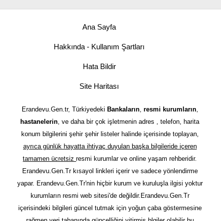
Ana Sayfa
Hakkında - Kullanım Şartları
Hata Bildir
Site Haritası
Erandevu.Gen.tr, Türkiyedeki
Bankaların
,
resmi kurumların
,
hastanelerin
, ve daha bir çok işletmenin adres , telefon, harita
konum bilgilerini şehir şehir listeler halinde içerisinde toplayan,
ayrıca günlük hayatta ihtiyaç duyulan başka bilgileride içeren
tamamen ücretsiz
resmi kurumlar ve online yaşam rehberidir.
Erandevu.Gen.Tr kısayol linkleri içerir ve sadece yönlendirme
yapar. Erandevu.Gen.Tr'nin hiçbir kurum ve kuruluşla ilgisi yoktur
kurumların resmi web sitesi'de değildir.Erandevu.Gen.Tr
içerisindeki bilgileri güncel tutmak için yoğun çaba göstermesine
rağmen veri tabanında güncelliğini yitirmiş blgiler olabilir bu