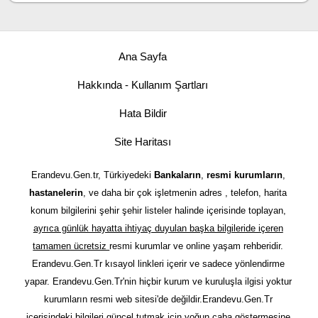
Ana Sayfa
Hakkında - Kullanım Şartları
Hata Bildir
Site Haritası
Erandevu.Gen.tr, Türkiyedeki
Bankaların
,
resmi kurumların
,
hastanelerin
, ve daha bir çok işletmenin adres , telefon, harita
konum bilgilerini şehir şehir listeler halinde içerisinde toplayan,
ayrıca günlük hayatta ihtiyaç duyulan başka bilgileride içeren
tamamen ücretsiz
resmi kurumlar ve online yaşam rehberidir.
Erandevu.Gen.Tr kısayol linkleri içerir ve sadece yönlendirme
yapar. Erandevu.Gen.Tr'nin hiçbir kurum ve kuruluşla ilgisi yoktur
kurumların resmi web sitesi'de değildir.Erandevu.Gen.Tr
içerisindeki bilgileri güncel tutmak için yoğun çaba göstermesine