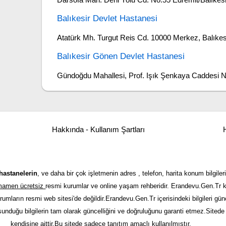
Balıkesir Devlet Hastanesi
Atatürk Mh. Turgut Reis Cd. 10000 Merkez, Balıkes
Balıkesir Gönen Devlet Hastanesi
Gündoğdu Mahallesi, Prof. Işık Şenkaya Caddesi N
Hakkında - Kullanım Şartları
H
hastanelerin
, ve daha bir çok işletmenin adres , telefon, harita konum bilgileri
tamamen ücretsiz
resmi kurumlar ve online yaşam rehberidir. Erandevu.Gen.Tr kı
urumların resmi web sitesi'de değildir.Erandevu.Gen.Tr içerisindeki bilgileri 
 sunduğu bilgilerin tam olarak güncelliğini ve doğruluğunu garanti etmez.Sitede y
kendisine aittir.Bu sitede sadece tanıtım amaçlı kullanılmıştır.