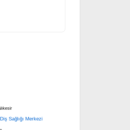
lıkesir
e Diş Sağlığı Merkezi
r