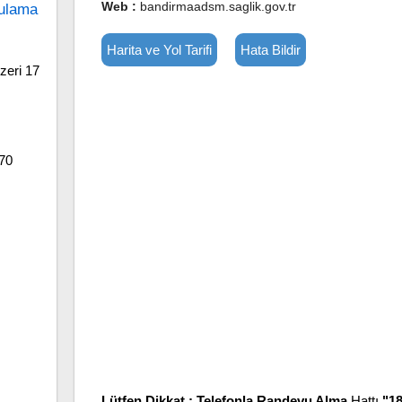
Web :
bandirmaadsm.saglik.gov.tr
gulama
Harita ve Yol Tarifi
Hata Bildir
zeri 17
70
Lütfen Dikkat :
Telefonla Randevu Alma
Hattı
"1