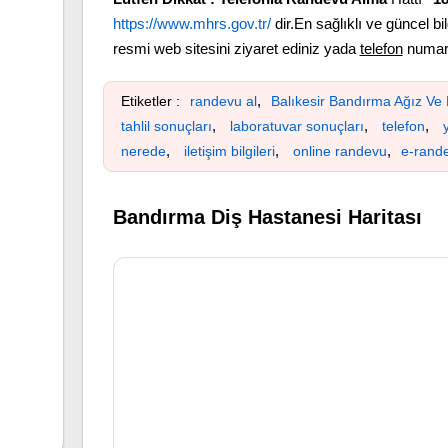
https://www.mhrs.gov.tr/
dir.En sağlıklı ve güncel bil
resmi web sitesini ziyaret ediniz yada
telefon
numara
,
Etiketler :
randevu al
Balıkesir Bandırma Ağız Ve 
,
,
,
tahlil sonuçları
laboratuvar sonuçları
telefon
y
,
,
,
nerede
iletişim bilgileri
online randevu
e-rand
Bandırma Diş Hastanesi Haritası