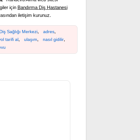
giler için
Bandırma Diş Hastanesi
sından iletişim kurunuz.
,
,
Diş Sağlığı Merkezi
adres
,
,
,
ol tarifi al
ulaşım
nasıl gidilir
evu