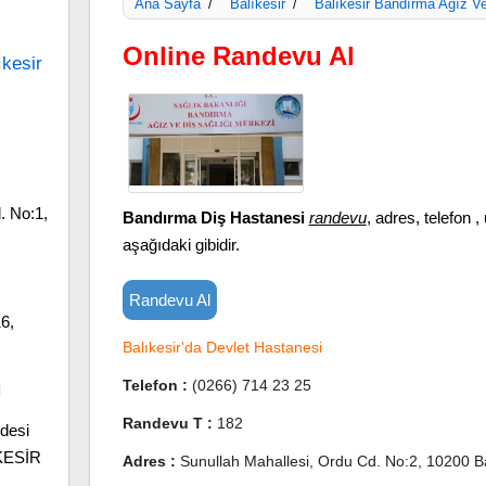
Ana Sayfa
Balıkesir
Balıkesir Bandırma Ağız Ve
/
/
Online Randevu Al
ıkesir
. No:1,
Bandırma Diş Hastanesi
randevu
, adres, telefon , 
aşağıdaki gibidir.
Randevu Al
6,
Balıkesir'da Devlet Hastanesi
Telefon :
(0266) 714 23 25
ı
Randevu T :
182
desi
IKESİR
Adres :
Sunullah Mahallesi, Ordu Cd. No:2, 10200 Ba