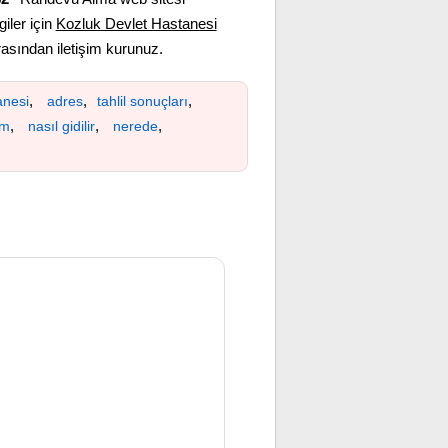
giler için
Kozluk Devlet Hastanesi
sından iletişim kurunuz.
,
,
,
anesi
adres
tahlil sonuçları
,
,
,
ım
nasıl gidilir
nerede