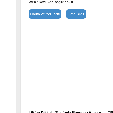
Web :
kozlukdh.saglik.gov.tr
Harita ve Yol Tarifi
Hata Bildir
Lütfen Dikkat :
Telefonla Randevu Alma
Hattı
"1