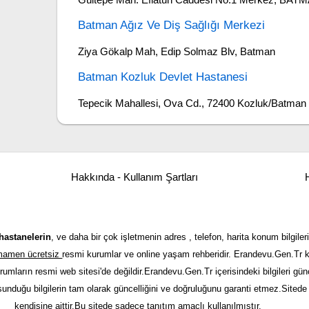
Batman Ağız Ve Diş Sağlığı Merkezi
Ziya Gökalp Mah, Edip Solmaz Blv, Batman
Batman Kozluk Devlet Hastanesi
Tepecik Mahallesi, Ova Cd., 72400 Kozluk/Batman
Hakkında - Kullanım Şartları
H
hastanelerin
, ve daha bir çok işletmenin adres , telefon, harita konum bilgileri
tamamen ücretsiz
resmi kurumlar ve online yaşam rehberidir. Erandevu.Gen.Tr kı
urumların resmi web sitesi'de değildir.Erandevu.Gen.Tr içerisindeki bilgileri 
 sunduğu bilgilerin tam olarak güncelliğini ve doğruluğunu garanti etmez.Sitede y
kendisine aittir.Bu sitede sadece tanıtım amaçlı kullanılmıştır.