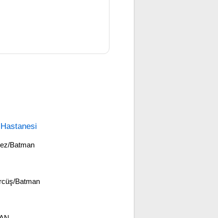
 Hastanesi
kez/Batman
ercüş/Batman
MAN