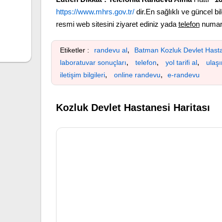
https://www.mhrs.gov.tr/
dir.En sağlıklı ve güncel bil
resmi web sitesini ziyaret ediniz yada
telefon
numara
,
Etiketler :
randevu al
Batman Kozluk Devlet Hast
,
,
,
laboratuvar sonuçları
telefon
yol tarifi al
ulaş
,
,
iletişim bilgileri
online randevu
e-randevu
Kozluk Devlet Hastanesi Haritası