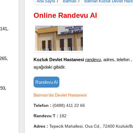
Ana Sayfa
Batman
Batman Kozluk Devlet Hast
/
/
Online Randevu Al
 141,
265,
Kozluk Devlet Hastanesi
randevu
, adres, telefon , 
aşağıdaki gibidir.
Randevu Al
293,
Batman'da Devlet Hastanesi
Telefon :
(0488) 411 22 66
Randevu T :
182
Adres :
Tepecik Mahallesi, Ova Cd., 72400 Kozluk/