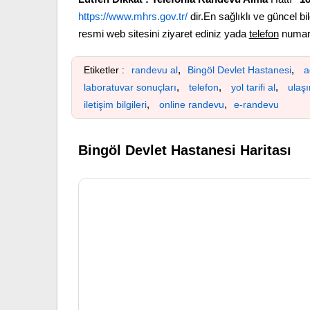
https://www.mhrs.gov.tr/
dir.En sağlıklı ve güncel bil
resmi web sitesini ziyaret ediniz yada
telefon
numara
,
,
Etiketler :
randevu al
Bingöl Devlet Hastanesi
a
,
,
,
laboratuvar sonuçları
telefon
yol tarifi al
ulaş
,
,
iletişim bilgileri
online randevu
e-randevu
Bingöl Devlet Hastanesi Haritası