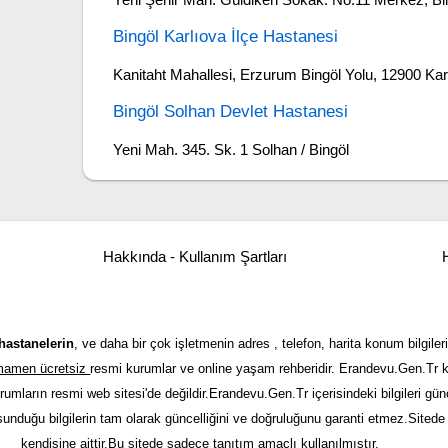
Bingöl Karlıova İlçe Hastanesi
Kanitaht Mahallesi, Erzurum Bingöl Yolu, 12900 Kar
Bingöl Solhan Devlet Hastanesi
Yeni Mah. 345. Sk. 1 Solhan / Bingöl
Hakkında - Kullanım Şartları
H
hastanelerin
, ve daha bir çok işletmenin adres , telefon, harita konum bilgileri
tamamen ücretsiz
resmi kurumlar ve online yaşam rehberidir. Erandevu.Gen.Tr kı
urumların resmi web sitesi'de değildir.Erandevu.Gen.Tr içerisindeki bilgileri 
 sunduğu bilgilerin tam olarak güncelliğini ve doğruluğunu garanti etmez.Sitede y
kendisine aittir.Bu sitede sadece tanıtım amaçlı kullanılmıştır.