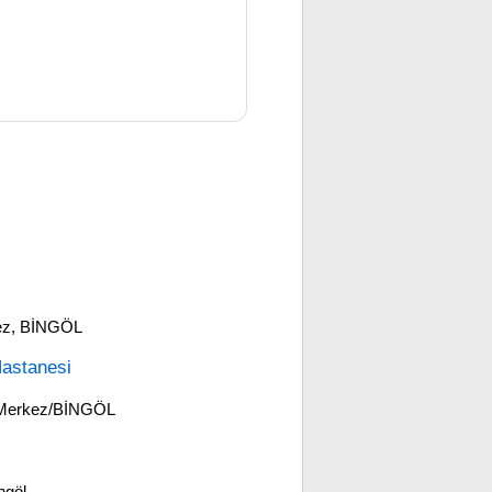
kez, BİNGÖL
Hastanesi
0 Merkez/BİNGÖL
ngöl