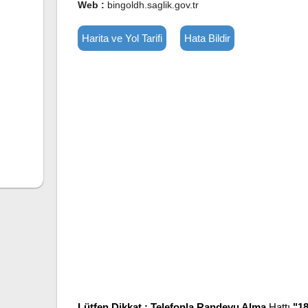
Web :
bingoldh.saglik.gov.tr
Harita ve Yol Tarifi
Hata Bildir
Lütfen Dikkat :
Telefonla Randevu Alma
Hattı
"1