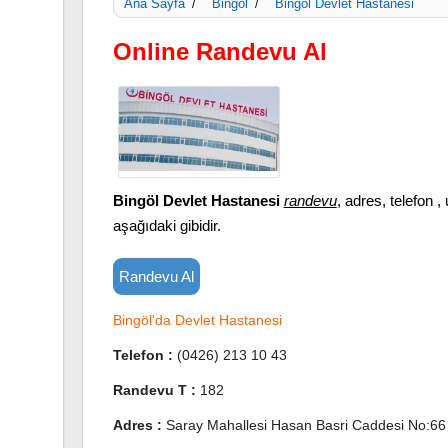
Ana Sayfa
Bingöl
Bingöl Devlet Hastanesi
/
/
Online Randevu Al
Bingöl Devlet Hastanesi
randevu
, adres, telefon , 
aşağıdaki gibidir.
Randevu Al
Bingöl'da Devlet Hastanesi
Telefon :
(0426) 213 10 43
Randevu T :
182
Adres :
Saray Mahallesi Hasan Basri Caddesi No:66