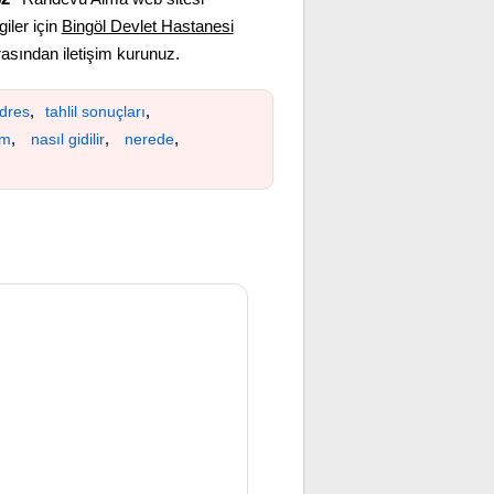
giler için
Bingöl Devlet Hastanesi
sından iletişim kurunuz.
,
,
dres
tahlil sonuçları
,
,
,
ım
nasıl gidilir
nerede