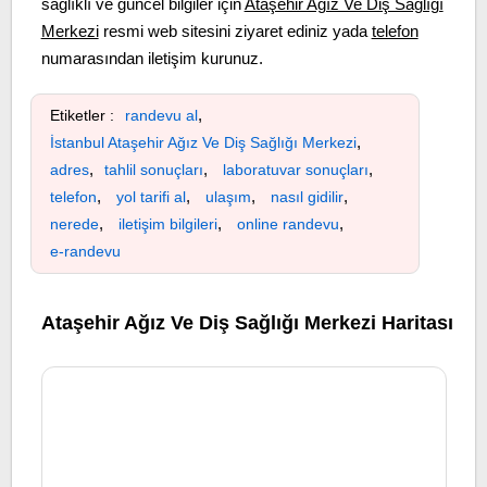
sağlıklı ve güncel bilgiler için
Ataşehir Ağız Ve Diş Sağlığı
Merkezi
resmi web sitesini ziyaret ediniz yada
telefon
numarasından iletişim kurunuz.
,
Etiketler :
randevu al
,
İstanbul Ataşehir Ağız Ve Diş Sağlığı Merkezi
,
,
,
adres
tahlil sonuçları
laboratuvar sonuçları
,
,
,
,
telefon
yol tarifi al
ulaşım
nasıl gidilir
,
,
,
nerede
iletişim bilgileri
online randevu
e-randevu
Ataşehir Ağız Ve Diş Sağlığı Merkezi Haritası