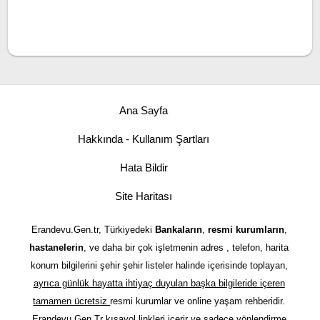
Ana Sayfa
Hakkında - Kullanım Şartları
Hata Bildir
Site Haritası
Erandevu.Gen.tr, Türkiyedeki
Bankaların
,
resmi kurumların
,
hastanelerin
, ve daha bir çok işletmenin adres , telefon, harita
konum bilgilerini şehir şehir listeler halinde içerisinde toplayan,
ayrıca günlük hayatta ihtiyaç duyulan başka bilgileride içeren
tamamen ücretsiz
resmi kurumlar ve online yaşam rehberidir.
Erandevu.Gen.Tr kısayol linkleri içerir ve sadece yönlendirme