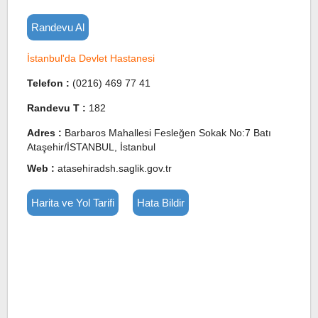
Randevu Al
İstanbul'da Devlet Hastanesi
Telefon :
(0216) 469 77 41
Randevu T :
182
Adres :
Barbaros Mahallesi Fesleğen Sokak No:7 Batı
Ataşehir/İSTANBUL, İstanbul
Web :
atasehiradsh.saglik.gov.tr
Harita ve Yol Tarifi
Hata Bildir