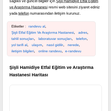
sağlıklı ve güncel bilgiler için
Şişli Hamidiye Etfal Eğitim
ve Araştırma Hastanesi
resmi web sitesini ziyaret ediniz
yada
telefon
numarasından iletişim kurunuz.
,
Etiketler :
randevu al
,
,
Şişli Etfal Eğitim Ve Araştırma Hastanesi
adres
,
,
,
tahlil sonuçları
laboratuvar sonuçları
telefon
,
,
,
,
yol tarifi al
ulaşım
nasıl gidilir
nerede
,
,
iletişim bilgileri
online randevu
e-randevu
Şişli Hamidiye Etfal Eğitim ve Araştırma
Hastanesi Haritası