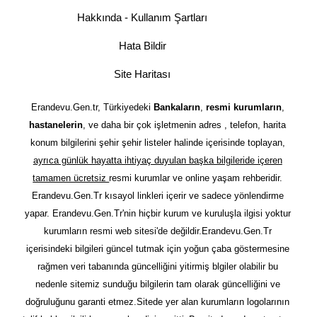
Hakkında - Kullanım Şartları
Hata Bildir
Site Haritası
Erandevu.Gen.tr, Türkiyedeki
Bankaların
,
resmi kurumların
,
hastanelerin
, ve daha bir çok işletmenin adres , telefon, harita
konum bilgilerini şehir şehir listeler halinde içerisinde toplayan,
ayrıca günlük hayatta ihtiyaç duyulan başka bilgileride içeren
tamamen ücretsiz
resmi kurumlar ve online yaşam rehberidir.
Erandevu.Gen.Tr kısayol linkleri içerir ve sadece yönlendirme
yapar. Erandevu.Gen.Tr'nin hiçbir kurum ve kuruluşla ilgisi yoktur
kurumların resmi web sitesi'de değildir.Erandevu.Gen.Tr
içerisindeki bilgileri güncel tutmak için yoğun çaba göstermesine
rağmen veri tabanında güncelliğini yitirmiş blgiler olabilir bu
nedenle sitemiz sunduğu bilgilerin tam olarak güncelliğini ve
doğruluğunu garanti etmez.Sitede yer alan kurumların logolarının