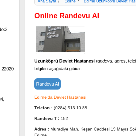
Ana Sayfa
Edirne
Edirne Uzunköprü Devlet Has
/
/
Online Randevu Al
No:2
Uzunköprü Devlet Hastanesi
randevu
, adres, tele
bilgileri aşağıdaki gibidir.
, 22020
Randevu Al
Edirne'da Devlet Hastanesi
34,
Telefon :
(0284) 513 10 88
Randevu T :
182
Adres :
Muradiye Mah, Keşan Caddesi 19 Mayıs Sok
Edirne