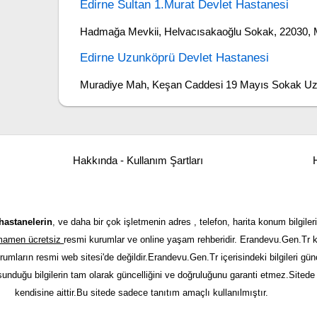
Edirne Sultan 1.Murat Devlet Hastanesi
Hadmağa Mevkii, Helvacısakaoğlu Sokak, 22030, 
Edirne Uzunköprü Devlet Hastanesi
Muradiye Mah, Keşan Caddesi 19 Mayıs Sokak Uz
Hakkında - Kullanım Şartları
H
hastanelerin
, ve daha bir çok işletmenin adres , telefon, harita konum bilgileri
tamamen ücretsiz
resmi kurumlar ve online yaşam rehberidir. Erandevu.Gen.Tr kı
urumların resmi web sitesi'de değildir.Erandevu.Gen.Tr içerisindeki bilgileri 
 sunduğu bilgilerin tam olarak güncelliğini ve doğruluğunu garanti etmez.Sitede y
kendisine aittir.Bu sitede sadece tanıtım amaçlı kullanılmıştır.