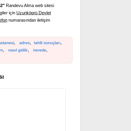
82"
Randevu Alma web sitesi
giler için
Uzunköprü Devlet
lefon
numarasından iletişim
,
,
,
stanesi
adres
tahlil sonuçları
,
,
,
ım
nasıl gidilir
nerede
sı