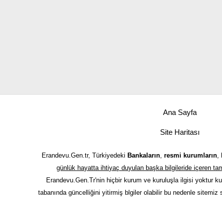
Ana Sayfa
Site Haritası
Erandevu.Gen.tr, Türkiyedeki
Bankaların
,
resmi kurumların
,
günlük hayatta ihtiyaç duyulan başka bilgileride içeren 
Erandevu.Gen.Tr'nin hiçbir kurum ve kuruluşla ilgisi yoktur k
tabanında güncelliğini yitirmiş blgiler olabilir bu nedenle sitemiz