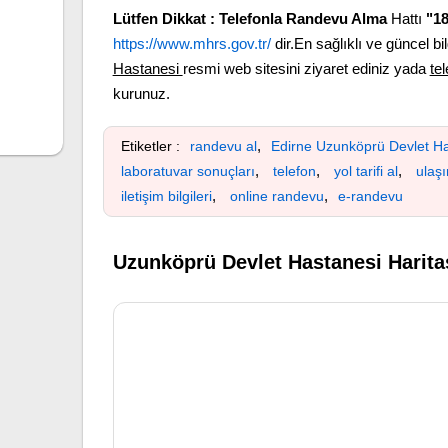
Lütfen Dikkat :
Telefonla Randevu Alma
Hattı
"1
https://www.mhrs.gov.tr/
dir.En sağlıklı ve güncel bil
Hastanesi
resmi web sitesini ziyaret ediniz yada
te
kurunuz.
,
Etiketler :
randevu al
Edirne Uzunköprü Devlet Ha
,
,
,
laboratuvar sonuçları
telefon
yol tarifi al
ulaş
,
,
iletişim bilgileri
online randevu
e-randevu
Uzunköprü Devlet Hastanesi Harita