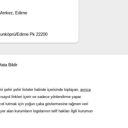
Merkez, Edirne
unköprü/Edirne Pk 22200
ata Bildir
ni şehir şehir listeler halinde içerisinde toplayan,
ayrıca
sayol linkleri içerir ve sadece yönlendirme yapar.
güncel tutmak için yoğun çaba göstermesine rağmen veri
er alan kurumların logolarının telif hakları ilgili kurumun