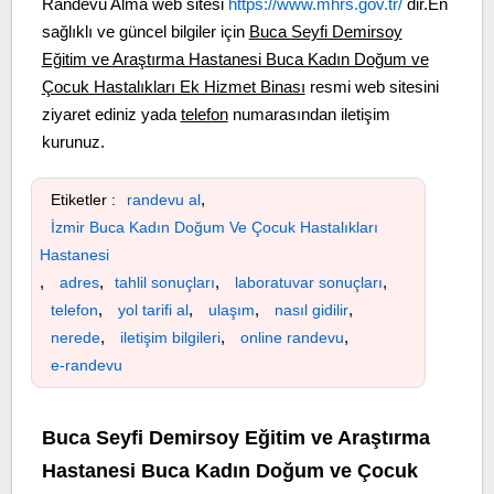
Randevu Alma web sitesi
https://www.mhrs.gov.tr/
dir.En
sağlıklı ve güncel bilgiler için
Buca Seyfi Demirsoy
Eğitim ve Araştırma Hastanesi Buca Kadın Doğum ve
Çocuk Hastalıkları Ek Hizmet Binası
resmi web sitesini
ziyaret ediniz yada
telefon
numarasından iletişim
kurunuz.
,
Etiketler :
randevu al
İzmir Buca Kadın Doğum Ve Çocuk Hastalıkları
Hastanesi
,
,
,
,
adres
tahlil sonuçları
laboratuvar sonuçları
,
,
,
,
telefon
yol tarifi al
ulaşım
nasıl gidilir
,
,
,
nerede
iletişim bilgileri
online randevu
e-randevu
Buca Seyfi Demirsoy Eğitim ve Araştırma
Hastanesi Buca Kadın Doğum ve Çocuk