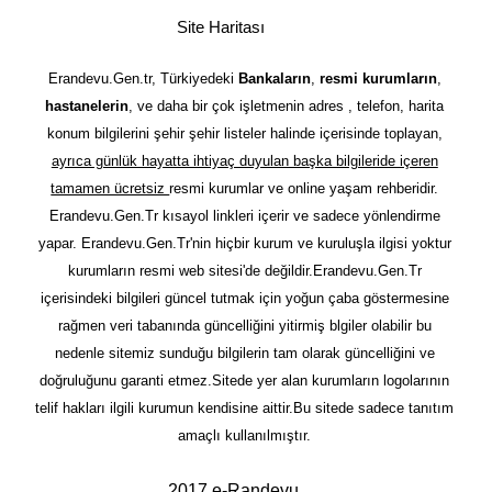
Site Haritası
Erandevu.Gen.tr, Türkiyedeki
Bankaların
,
resmi kurumların
,
hastanelerin
, ve daha bir çok işletmenin adres , telefon, harita
konum bilgilerini şehir şehir listeler halinde içerisinde toplayan,
ayrıca günlük hayatta ihtiyaç duyulan başka bilgileride içeren
tamamen ücretsiz
resmi kurumlar ve online yaşam rehberidir.
Erandevu.Gen.Tr kısayol linkleri içerir ve sadece yönlendirme
yapar. Erandevu.Gen.Tr'nin hiçbir kurum ve kuruluşla ilgisi yoktur
kurumların resmi web sitesi'de değildir.Erandevu.Gen.Tr
içerisindeki bilgileri güncel tutmak için yoğun çaba göstermesine
rağmen veri tabanında güncelliğini yitirmiş blgiler olabilir bu
nedenle sitemiz sunduğu bilgilerin tam olarak güncelliğini ve
doğruluğunu garanti etmez.Sitede yer alan kurumların logolarının
telif hakları ilgili kurumun kendisine aittir.Bu sitede sadece tanıtım
amaçlı kullanılmıştır.
2017 e-Randevu