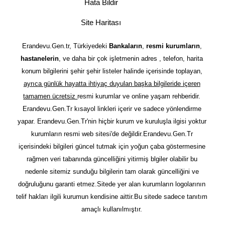
Hata Bildir
Site Haritası
Erandevu.Gen.tr, Türkiyedeki
Bankaların
,
resmi kurumların
,
hastanelerin
, ve daha bir çok işletmenin adres , telefon, harita
konum bilgilerini şehir şehir listeler halinde içerisinde toplayan,
ayrıca günlük hayatta ihtiyaç duyulan başka bilgileride içeren
tamamen ücretsiz
resmi kurumlar ve online yaşam rehberidir.
Erandevu.Gen.Tr kısayol linkleri içerir ve sadece yönlendirme
yapar. Erandevu.Gen.Tr'nin hiçbir kurum ve kuruluşla ilgisi yoktur
kurumların resmi web sitesi'de değildir.Erandevu.Gen.Tr
içerisindeki bilgileri güncel tutmak için yoğun çaba göstermesine
rağmen veri tabanında güncelliğini yitirmiş blgiler olabilir bu
nedenle sitemiz sunduğu bilgilerin tam olarak güncelliğini ve
doğruluğunu garanti etmez.Sitede yer alan kurumların logolarının
telif hakları ilgili kurumun kendisine aittir.Bu sitede sadece tanıtım
amaçlı kullanılmıştır.