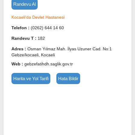
Randevu Al
Kocaeli'da Devlet Hastanesi
Telefon :
(0262) 644 14 60
Randevu T :
182
Adres :
Osman Yılmaz Mah. İlyas Uzuner Cad. No:1
Gebze/kocaeli, Kocaeli
Web :
gebzefatihdh.saglik.gov.tr
Harita ve Yol Tarifi
Hata Bildir