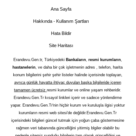
Ana Sayfa
Hakkında - Kullanım Şartları
Hata Bildir
Site Haritası
Erandevu.Gen.tr, Türkiyedeki
Bankaların
,
resmi kurumların
,
hastanelerin
, ve daha bir çok işletmenin adres , telefon, harita
konum bilgilerini şehir şehir listeler halinde içerisinde toplayan,
ayrıca günlük hayatta ihtiyaç duyulan başka bilgileride içeren
tamamen ücretsiz
resmi kurumlar ve online yaşam rehberidir.
Erandevu.Gen.Tr kısayol linkleri içerir ve sadece yönlendirme
yapar. Erandevu.Gen.Tr'nin hiçbir kurum ve kuruluşla ilgisi yoktur
kurumların resmi web sitesi'de değildir.Erandevu.Gen.Tr
içerisindeki bilgileri güncel tutmak için yoğun çaba göstermesine
rağmen veri tabanında güncelliğini yitirmiş blgiler olabilir bu
nedenle sitemiz sunduğu bilgilerin tam olarak güncelliğini ve