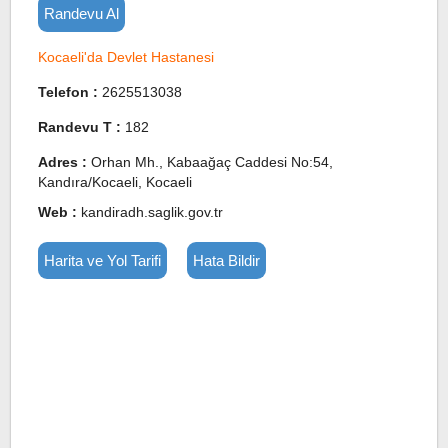
Randevu Al
Kocaeli'da Devlet Hastanesi
Telefon :
2625513038
Randevu T :
182
Adres :
Orhan Mh., Kabaağaç Caddesi No:54,
Kandıra/Kocaeli, Kocaeli
Web :
kandiradh.saglik.gov.tr
Harita ve Yol Tarifi
Hata Bildir