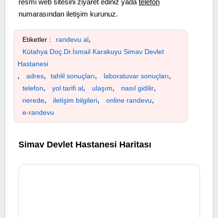
resmi web sitesini ziyaret ediniz yada
telefon
numarasından iletişim kurunuz.
,
Etiketler :
randevu al
Kütahya Doç.Dr.İsmail Karakuyu Simav Devlet
Hastanesi
,
,
,
,
adres
tahlil sonuçları
laboratuvar sonuçları
,
,
,
,
telefon
yol tarifi al
ulaşım
nasıl gidilir
,
,
,
nerede
iletişim bilgileri
online randevu
e-randevu
Simav Devlet Hastanesi Haritası