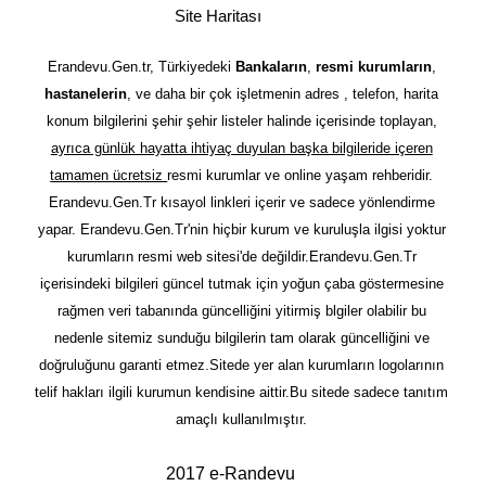
Site Haritası
Erandevu.Gen.tr, Türkiyedeki
Bankaların
,
resmi kurumların
,
hastanelerin
, ve daha bir çok işletmenin adres , telefon, harita
konum bilgilerini şehir şehir listeler halinde içerisinde toplayan,
ayrıca günlük hayatta ihtiyaç duyulan başka bilgileride içeren
tamamen ücretsiz
resmi kurumlar ve online yaşam rehberidir.
Erandevu.Gen.Tr kısayol linkleri içerir ve sadece yönlendirme
yapar. Erandevu.Gen.Tr'nin hiçbir kurum ve kuruluşla ilgisi yoktur
kurumların resmi web sitesi'de değildir.Erandevu.Gen.Tr
içerisindeki bilgileri güncel tutmak için yoğun çaba göstermesine
rağmen veri tabanında güncelliğini yitirmiş blgiler olabilir bu
nedenle sitemiz sunduğu bilgilerin tam olarak güncelliğini ve
doğruluğunu garanti etmez.Sitede yer alan kurumların logolarının
telif hakları ilgili kurumun kendisine aittir.Bu sitede sadece tanıtım
amaçlı kullanılmıştır.
2017 e-Randevu