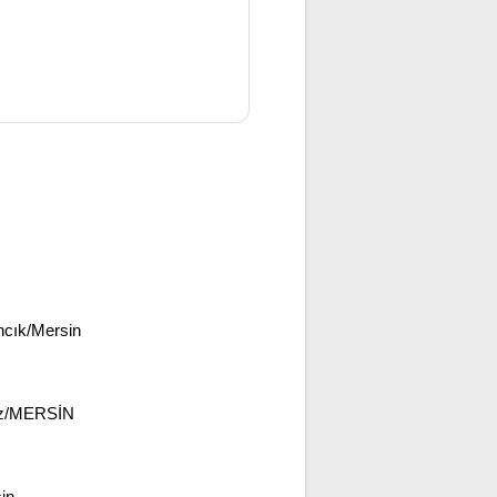
ncık/Mersin
iz/MERSİN
in