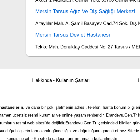
Mersin Tarsus Ağız Ve Diş Sağlığı Merkezi
Altaylılar Mah. A. Şamil Basayev Cad.74 Sok. Dış 
Mersin Tarsus Devlet Hastanesi
Tekke Mah. Donuktaş Caddesi No: 27 Tarsus / M
Hakkında - Kullanım Şartları
H
hastanelerin
, ve daha bir çok işletmenin adres , telefon, harita konum bilgileri
tamamen ücretsiz
resmi kurumlar ve online yaşam rehberidir. Erandevu.Gen.Tr kı
urumların resmi web sitesi'de değildir.Erandevu.Gen.Tr içerisindeki bilgileri 
 sunduğu bilgilerin tam olarak güncelliğini ve doğruluğunu garanti etmez.Sitede y
kendisine aittir.Bu sitede sadece tanıtım amaçlı kullanılmıştır.