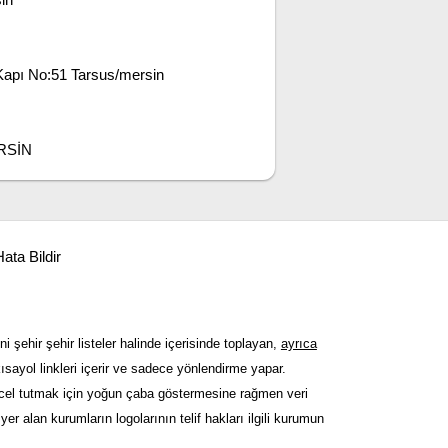
Kapı No:51 Tarsus/mersin
ERSİN
ata Bildir
ni şehir şehir listeler halinde içerisinde toplayan,
ayrıca
sayol linkleri içerir ve sadece yönlendirme yapar.
güncel tutmak için yoğun çaba göstermesine rağmen veri
er alan kurumların logolarının telif hakları ilgili kurumun