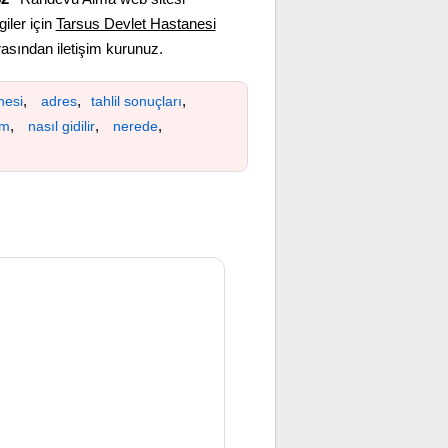
giler için
Tarsus Devlet Hastanesi
sından iletişim kurunuz.
,
,
,
nesi
adres
tahlil sonuçları
,
,
,
ım
nasıl gidilir
nerede