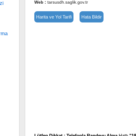
Web :
tarsusdh.saglik.gov.tr
zi
Harita ve Yol Tarifi
Hata Bildir
ırma
Lütfen Dikkat :
Telefonla Randevu Alma
Hattı
"1