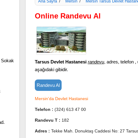
Ana Sayfa
Mersin
Mersin Tarsus Devlet Hastan
/
/
Online Randevu Al
. Sokak
Tarsus Devlet Hastanesi
randevu
, adres, telefon , 
aşağıdaki gibidir.
Randevu Al
3
Mersin'da Devlet Hastanesi
Telefon :
(324) 613 47 00
Randevu T :
182
ad.
Adres :
Tekke Mah. Donuktaş Caddesi No: 27 Tarsu