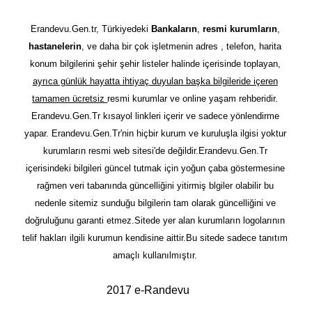
Erandevu.Gen.tr, Türkiyedeki
Bankaların
,
resmi kurumların
,
hastanelerin
, ve daha bir çok işletmenin adres , telefon, harita
konum bilgilerini şehir şehir listeler halinde içerisinde toplayan,
ayrıca günlük hayatta ihtiyaç duyulan başka bilgileride içeren
tamamen ücretsiz
resmi kurumlar ve online yaşam rehberidir.
Erandevu.Gen.Tr kısayol linkleri içerir ve sadece yönlendirme
yapar. Erandevu.Gen.Tr'nin hiçbir kurum ve kuruluşla ilgisi yoktur
kurumların resmi web sitesi'de değildir.Erandevu.Gen.Tr
içerisindeki bilgileri güncel tutmak için yoğun çaba göstermesine
rağmen veri tabanında güncelliğini yitirmiş blgiler olabilir bu
nedenle sitemiz sunduğu bilgilerin tam olarak güncelliğini ve
doğruluğunu garanti etmez.Sitede yer alan kurumların logolarının
telif hakları ilgili kurumun kendisine aittir.Bu sitede sadece tanıtım
amaçlı kullanılmıştır.
2017 e-Randevu