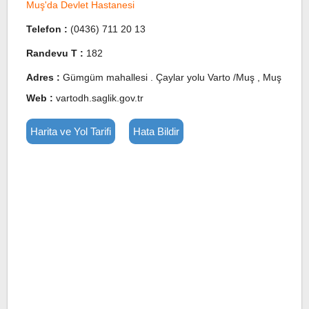
Muş'da Devlet Hastanesi
Telefon :
(0436) 711 20 13
Randevu T :
182
Adres :
Gümgüm mahallesi . Çaylar yolu Varto /Muş , Muş
Web :
vartodh.saglik.gov.tr
Harita ve Yol Tarifi
Hata Bildir