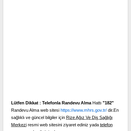
Lütfen Dikkat :
Telefonla Randevu Alma
Hattı
"182"
Randevu Alma web sitesi
https://www.mhrs.gov.tr/
dir.En
sağlıklı ve güncel bilgiler için
Rize Ağız Ve Diş Sağlığı
Merkezi
resmi web sitesini ziyaret ediniz yada
telefon