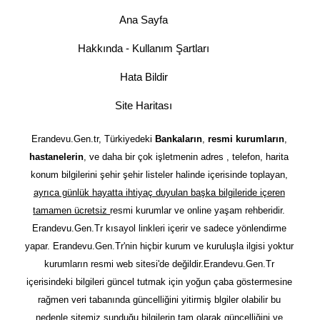
Ana Sayfa
Hakkında - Kullanım Şartları
Hata Bildir
Site Haritası
Erandevu.Gen.tr, Türkiyedeki
Bankaların
,
resmi kurumların
,
hastanelerin
, ve daha bir çok işletmenin adres , telefon, harita
konum bilgilerini şehir şehir listeler halinde içerisinde toplayan,
ayrıca günlük hayatta ihtiyaç duyulan başka bilgileride içeren
tamamen ücretsiz
resmi kurumlar ve online yaşam rehberidir.
Erandevu.Gen.Tr kısayol linkleri içerir ve sadece yönlendirme
yapar. Erandevu.Gen.Tr'nin hiçbir kurum ve kuruluşla ilgisi yoktur
kurumların resmi web sitesi'de değildir.Erandevu.Gen.Tr
içerisindeki bilgileri güncel tutmak için yoğun çaba göstermesine
rağmen veri tabanında güncelliğini yitirmiş blgiler olabilir bu
nedenle sitemiz sunduğu bilgilerin tam olarak güncelliğini ve