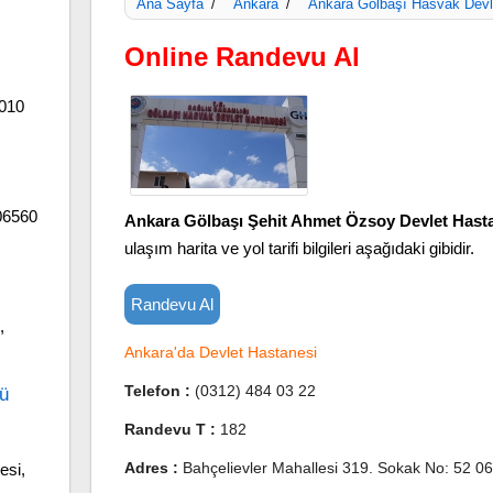
Ana Sayfa
Ankara
Ankara Gölbaşı Hasvak Devl
/
/
Online Randevu Al
6010
06560
Ankara Gölbaşı Şehit Ahmet Özsoy Devlet Hast
ulaşım harita ve yol tarifi bilgileri aşağıdaki gibidir.
Randevu Al
,
Ankara'da Devlet Hastanesi
Telefon :
(0312) 484 03 22
ü
Randevu T :
182
Adres :
Bahçelievler Mahallesi 319. Sokak No: 52 06
esi,