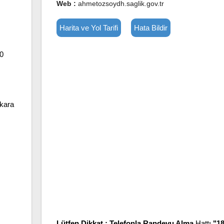
Web :
ahmetozsoydh.saglik.gov.tr
Harita ve Yol Tarifi
Hata Bildir
20
nkara
Lütfen Dikkat :
Telefonla Randevu Alma
Hattı
"1