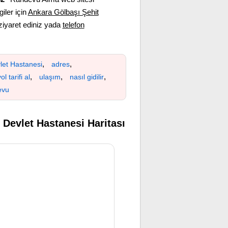
giler için
Ankara Gölbaşı Şehit
ziyaret ediniz yada
telefon
,
,
let Hastanesi
adres
,
,
,
ol tarifi al
ulaşım
nasıl gidilir
evu
Devlet Hastanesi Haritası