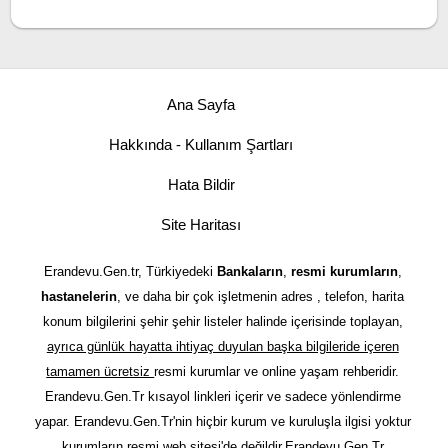
Ana Sayfa
Hakkında - Kullanım Şartları
Hata Bildir
Site Haritası
Erandevu.Gen.tr, Türkiyedeki
Bankaların
,
resmi kurumların
,
hastanelerin
, ve daha bir çok işletmenin adres , telefon, harita
konum bilgilerini şehir şehir listeler halinde içerisinde toplayan,
ayrıca günlük hayatta ihtiyaç duyulan başka bilgileride içeren
tamamen ücretsiz
resmi kurumlar ve online yaşam rehberidir.
Erandevu.Gen.Tr kısayol linkleri içerir ve sadece yönlendirme
yapar. Erandevu.Gen.Tr'nin hiçbir kurum ve kuruluşla ilgisi yoktur
kurumların resmi web sitesi'de değildir.Erandevu.Gen.Tr