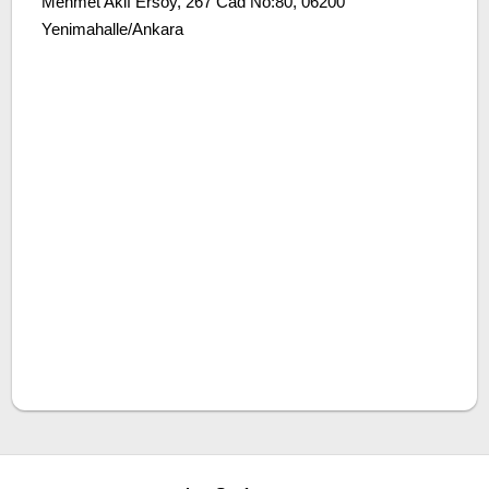
Mehmet Akif Ersoy, 267 Cad No:80, 06200
Yenimahalle/Ankara