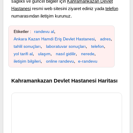
sağlıklı ve güncel bilgiler için
Kahramankazan Devlet
Hastanesi
resmi web sitesini ziyaret ediniz yada
telefon
numarasından iletişim kurunuz.
,
Etiketler :
randevu al
,
,
Ankara Kazan Hamdi Eriş Devlet Hastanesi
adres
,
,
,
tahlil sonuçları
laboratuvar sonuçları
telefon
,
,
,
,
yol tarifi al
ulaşım
nasıl gidilir
nerede
,
,
iletişim bilgileri
online randevu
e-randevu
Kahramankazan Devlet Hastanesi Haritası