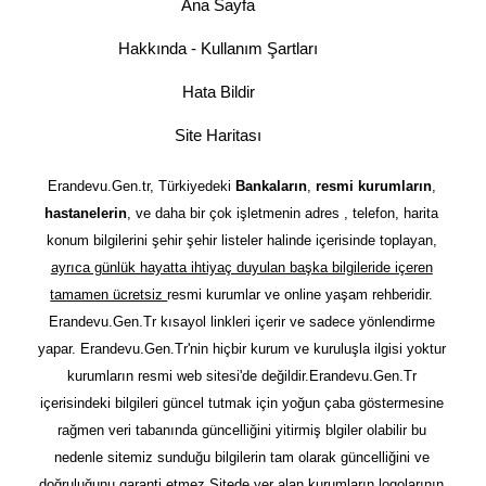
Ana Sayfa
Hakkında - Kullanım Şartları
Hata Bildir
Site Haritası
Erandevu.Gen.tr, Türkiyedeki
Bankaların
,
resmi kurumların
,
hastanelerin
, ve daha bir çok işletmenin adres , telefon, harita
konum bilgilerini şehir şehir listeler halinde içerisinde toplayan,
ayrıca günlük hayatta ihtiyaç duyulan başka bilgileride içeren
tamamen ücretsiz
resmi kurumlar ve online yaşam rehberidir.
Erandevu.Gen.Tr kısayol linkleri içerir ve sadece yönlendirme
yapar. Erandevu.Gen.Tr'nin hiçbir kurum ve kuruluşla ilgisi yoktur
kurumların resmi web sitesi'de değildir.Erandevu.Gen.Tr
içerisindeki bilgileri güncel tutmak için yoğun çaba göstermesine
rağmen veri tabanında güncelliğini yitirmiş blgiler olabilir bu
nedenle sitemiz sunduğu bilgilerin tam olarak güncelliğini ve
doğruluğunu garanti etmez.Sitede yer alan kurumların logolarının