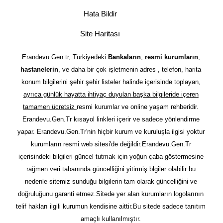
Hata Bildir
Site Haritası
Erandevu.Gen.tr, Türkiyedeki
Bankaların
,
resmi kurumların
,
hastanelerin
, ve daha bir çok işletmenin adres , telefon, harita
konum bilgilerini şehir şehir listeler halinde içerisinde toplayan,
ayrıca günlük hayatta ihtiyaç duyulan başka bilgileride içeren
tamamen ücretsiz
resmi kurumlar ve online yaşam rehberidir.
Erandevu.Gen.Tr kısayol linkleri içerir ve sadece yönlendirme
yapar. Erandevu.Gen.Tr'nin hiçbir kurum ve kuruluşla ilgisi yoktur
kurumların resmi web sitesi'de değildir.Erandevu.Gen.Tr
içerisindeki bilgileri güncel tutmak için yoğun çaba göstermesine
rağmen veri tabanında güncelliğini yitirmiş blgiler olabilir bu
nedenle sitemiz sunduğu bilgilerin tam olarak güncelliğini ve
doğruluğunu garanti etmez.Sitede yer alan kurumların logolarının
telif hakları ilgili kurumun kendisine aittir.Bu sitede sadece tanıtım
amaçlı kullanılmıştır.