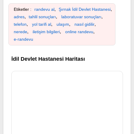
,
,
Etiketler :
randevu al
Şırnak İdil Devlet Hastanesi
,
,
,
adres
tahlil sonuçları
laboratuvar sonuçları
,
,
,
,
telefon
yol tarifi al
ulaşım
nasıl gidilir
,
,
,
nerede
iletişim bilgileri
online randevu
e-randevu
İdil Devlet Hastanesi Haritası