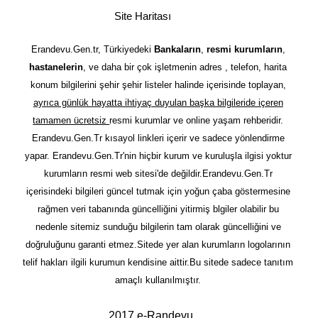
Site Haritası
Erandevu.Gen.tr, Türkiyedeki
Bankaların
,
resmi kurumların
,
hastanelerin
, ve daha bir çok işletmenin adres , telefon, harita
konum bilgilerini şehir şehir listeler halinde içerisinde toplayan,
ayrıca günlük hayatta ihtiyaç duyulan başka bilgileride içeren
tamamen ücretsiz
resmi kurumlar ve online yaşam rehberidir.
Erandevu.Gen.Tr kısayol linkleri içerir ve sadece yönlendirme
yapar. Erandevu.Gen.Tr'nin hiçbir kurum ve kuruluşla ilgisi yoktur
kurumların resmi web sitesi'de değildir.Erandevu.Gen.Tr
içerisindeki bilgileri güncel tutmak için yoğun çaba göstermesine
rağmen veri tabanında güncelliğini yitirmiş blgiler olabilir bu
nedenle sitemiz sunduğu bilgilerin tam olarak güncelliğini ve
doğruluğunu garanti etmez.Sitede yer alan kurumların logolarının
telif hakları ilgili kurumun kendisine aittir.Bu sitede sadece tanıtım
amaçlı kullanılmıştır.
2017 e-Randevu