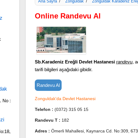
Ana Sayfa
Zonguldak
Zonguldak Karadeniz Ereğ
/
/
Online Randevu Al
z
k
Sb.Karadeniz Ereğli Devlet Hastanesi
randevu
, a
tarifi bilgileri aşağıdaki gibidir.
Randevu Al
dak
Zonguldak'da Devlet Hastanesi
. No :
Telefon :
(0372) 315 05 15
zi
Randevu T :
182
Adres :
Ömerli Mahallesi, Kaynarca Cd. No:309, 673
o:18,