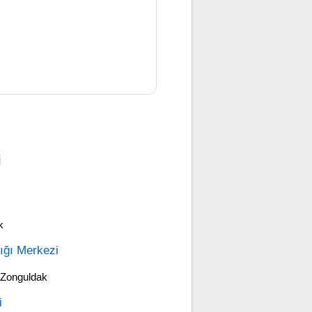
i
k
ığı Merkezi
 Zonguldak
i