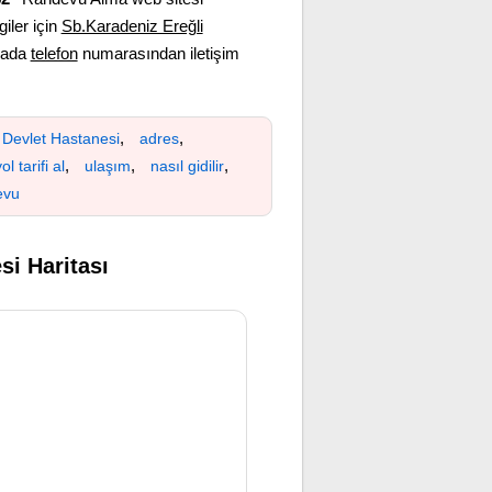
giler için
Sb.Karadeniz Ereğli
 yada
telefon
numarasından iletişim
,
,
 Devlet Hastanesi
adres
,
,
,
ol tarifi al
ulaşım
nasıl gidilir
evu
si Haritası