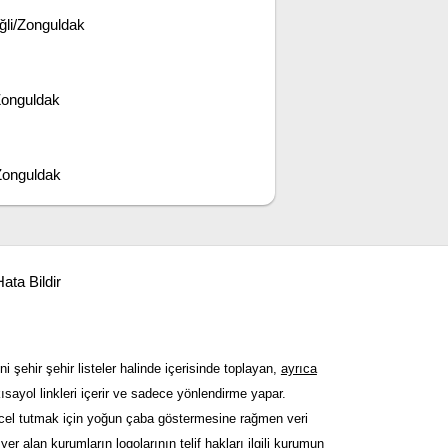
ğli/Zonguldak
Zonguldak
Zonguldak
ata Bildir
ni şehir şehir listeler halinde içerisinde toplayan,
ayrıca
sayol linkleri içerir ve sadece yönlendirme yapar.
güncel tutmak için yoğun çaba göstermesine rağmen veri
er alan kurumların logolarının telif hakları ilgili kurumun