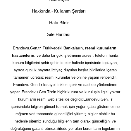
Hakkında - Kullanım Şartları
Hata Bildir
Site Haritası
Erandevu.Gen.tr, Türkiyedeki
Bankaların
,
resmi kurumların
,
hastanelerin
, ve daha bir çok işletmenin adres , telefon, harita
konum bilgilerini şehir şehir listeler halinde içerisinde toplayan,
ayrıca günlük hayatta ihtiyaç duyulan başka bilgileride içeren
tamamen ücretsiz
resmi kurumlar ve online yaşam rehberidir.
Erandevu.Gen.Tr kısayol linkleri içerir ve sadece yönlendirme
yapar. Erandevu.Gen.Tr'nin hiçbir kurum ve kuruluşla ilgisi yoktur
kurumların resmi web sitesi'de değildir.Erandevu.Gen.Tr
içerisindeki bilgileri güncel tutmak için yoğun çaba göstermesine
rağmen veri tabanında güncelliğini yitirmiş blgiler olabilir bu
nedenle sitemiz sunduğu bilgilerin tam olarak güncelliğini ve
doğruluğunu garanti etmez.Sitede yer alan kurumların logolarının