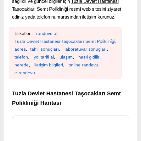
sağlıklı ve güncel bilgiler için
Tuzla Devlet Hastanesi
Taşocakları Semt Poli̇kli̇ni̇ği̇
resmi web sitesini ziyaret
ediniz yada
telefon
numarasından iletişim kurunuz.
,
Etiketler :
randevu al
,
Tuzla Devlet Hastanesi Taşocakları Semt Poli̇kli̇ni̇ği̇
,
,
,
adres
tahlil sonuçları
laboratuvar sonuçları
,
,
,
,
telefon
yol tarifi al
ulaşım
nasıl gidilir
,
,
,
nerede
iletişim bilgileri
online randevu
e-randevu
Tuzla Devlet Hastanesi Taşocakları Semt
Poli̇kli̇ni̇ği̇ Haritası