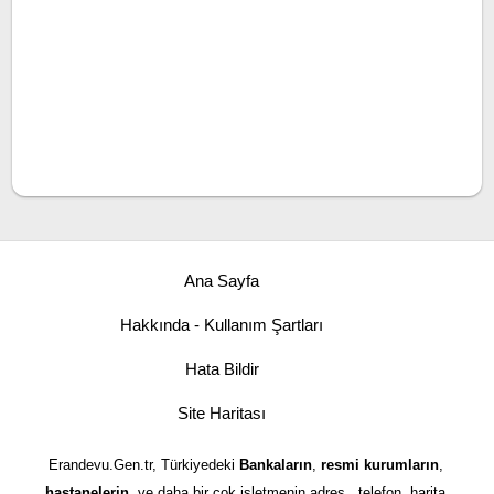
Ana Sayfa
Hakkında - Kullanım Şartları
Hata Bildir
Site Haritası
Erandevu.Gen.tr, Türkiyedeki
Bankaların
,
resmi kurumların
,
hastanelerin
, ve daha bir çok işletmenin adres , telefon, harita