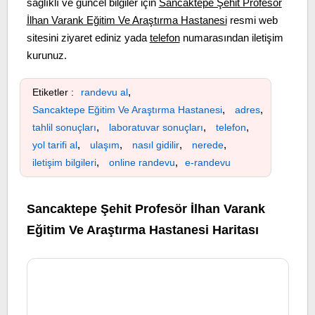
sağlıklı ve güncel bilgiler için
Sancaktepe Şehit Profesör
İlhan Varank Eğitim Ve Araştırma Hastanesi
resmi web
sitesini ziyaret ediniz yada
telefon
numarasından iletişim
kurunuz.
,
Etiketler :
randevu al
,
,
Sancaktepe Eğitim Ve Araştırma Hastanesi
adres
,
,
,
tahlil sonuçları
laboratuvar sonuçları
telefon
,
,
,
,
yol tarifi al
ulaşım
nasıl gidilir
nerede
,
,
iletişim bilgileri
online randevu
e-randevu
Sancaktepe Şehit Profesör İlhan Varank
Eğitim Ve Araştırma Hastanesi Haritası