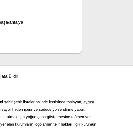
paşa/antalya
ata Bildir
ni şehir şehir listeler halinde içerisinde toplayan,
ayrıca
sayol linkleri içerir ve sadece yönlendirme yapar.
güncel tutmak için yoğun çaba göstermesine rağmen veri
er alan kurumların logolarının telif hakları ilgili kurumun