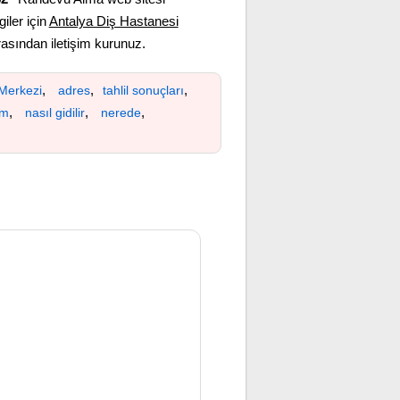
giler için
Antalya Diş Hastanesi
sından iletişim kurunuz.
,
,
,
 Merkezi
adres
tahlil sonuçları
,
,
,
ım
nasıl gidilir
nerede