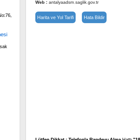
Web :
antalyaadsm.saglik.gov.tr
No:76,
Harita ve Yol Tarifi
Hata Bildir
nesi
rsak
Lütfen Dikkat :
Telefonla Randevu Alma
Hattı
"1