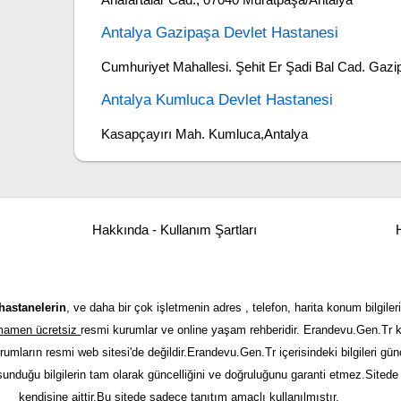
Antalya Gazipaşa Devlet Hastanesi
Cumhuriyet Mahallesi. Şehit Er Şadi Bal Cad. Gazi
Antalya Kumluca Devlet Hastanesi
Kasapçayırı Mah. Kumluca,Antalya
Hakkında - Kullanım Şartları
H
hastanelerin
, ve daha bir çok işletmenin adres , telefon, harita konum bilgileri
tamamen ücretsiz
resmi kurumlar ve online yaşam rehberidir. Erandevu.Gen.Tr kı
urumların resmi web sitesi'de değildir.Erandevu.Gen.Tr içerisindeki bilgileri 
 sunduğu bilgilerin tam olarak güncelliğini ve doğruluğunu garanti etmez.Sitede y
kendisine aittir.Bu sitede sadece tanıtım amaçlı kullanılmıştır.