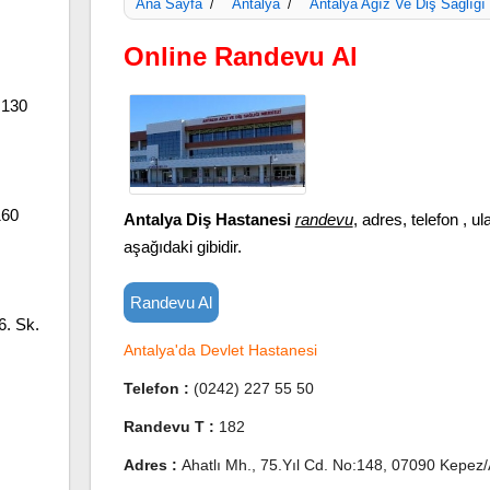
Ana Sayfa
Antalya
Antalya Ağız Ve Diş Sağlığı
/
/
Online Randevu Al
:130
160
Antalya Diş Hastanesi
randevu
, adres, telefon , ula
aşağıdaki gibidir.
Randevu Al
6. Sk.
Antalya'da Devlet Hastanesi
Telefon :
(0242) 227 55 50
Randevu T :
182
Adres :
Ahatlı Mh., 75.Yıl Cd. No:148, 07090 Kepez/