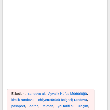
,
,
Etiketler :
randevu al
Ayvalık Nüfus Müdürlüğü
,
,
kimlik randevu
ehliyet(sürücü belgesi) randevu
,
,
,
,
,
pasaport
adres
telefon
yol tarifi al
ulaşım