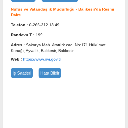
Nüfus ve Vatandaşlık Müdürlüğü - Balıkesir'da Resmi
Daire
Telefon :
0-266-312 18 49
Randevu T :
199
Adres :
Sakarya Mah. Atatürk cad. No:171 Hükümet
Konağı, Ayvalık, Balıkesir, Balıkesir
Web :
https://www.nvi.gov.tr
İş Saatleri
Hata Bildir