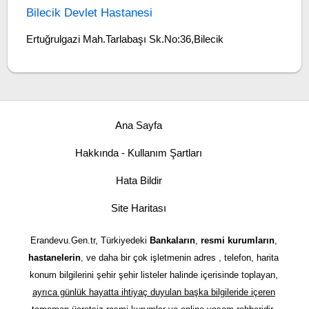
Bilecik Devlet Hastanesi
Ertuğrulgazi Mah.Tarlabaşı Sk.No:36,Bilecik
Ana Sayfa
Hakkında - Kullanım Şartları
Hata Bildir
Site Haritası
Erandevu.Gen.tr, Türkiyedeki
Bankaların
,
resmi kurumların
,
hastanelerin
, ve daha bir çok işletmenin adres , telefon, harita
konum bilgilerini şehir şehir listeler halinde içerisinde toplayan,
ayrıca günlük hayatta ihtiyaç duyulan başka bilgileride içeren