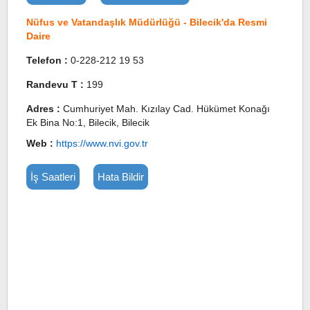
Nüfus ve Vatandaşlık Müdürlüğü - Bilecik'da Resmi
Daire
Telefon :
0-228-212 19 53
Randevu T :
199
Adres :
Cumhuriyet Mah. Kızılay Cad. Hükümet Konağı
Ek Bina No:1, Bilecik, Bilecik
Web :
https://www.nvi.gov.tr
İş Saatleri
Hata Bildir