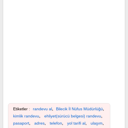
,
,
Etiketler :
randevu al
Bilecik İl Nüfus Müdürlüğü
,
,
kimlik randevu
ehliyet(sürücü belgesi) randevu
,
,
,
,
,
pasaport
adres
telefon
yol tarifi al
ulaşım