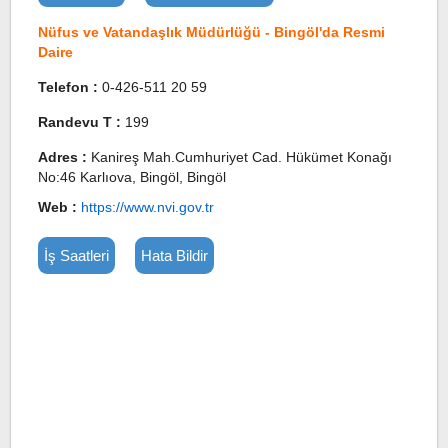
Nüfus ve Vatandaşlık Müdürlüğü - Bingöl'da Resmi
Daire
Telefon :
0-426-511 20 59
Randevu T :
199
Adres :
Kanireş Mah.Cumhuriyet Cad. Hükümet Konağı
No:46 Karlıova, Bingöl, Bingöl
Web :
https://www.nvi.gov.tr
İş Saatleri
Hata Bildir