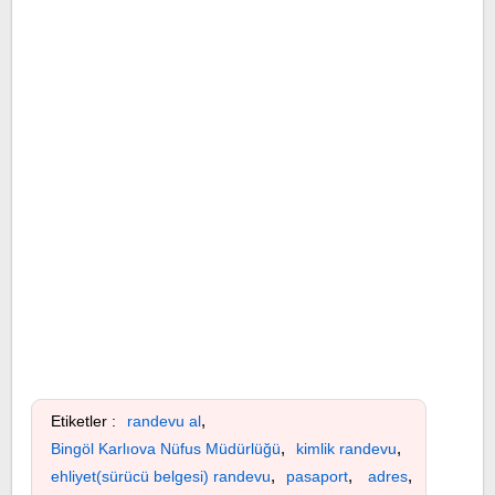
,
Etiketler :
randevu al
,
,
Bingöl Karlıova Nüfus Müdürlüğü
kimlik randevu
,
,
,
ehliyet(sürücü belgesi) randevu
pasaport
adres