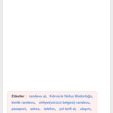
,
,
Etiketler :
randevu al
Kıbrıscık Nüfus Müdürlüğü
,
,
kimlik randevu
ehliyet(sürücü belgesi) randevu
,
,
,
,
,
pasaport
adres
telefon
yol tarifi al
ulaşım