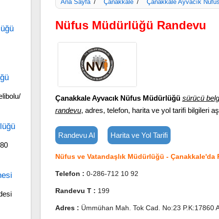
Ana Sayfa
Çanakkale
Çanakkale Ayvacık Nüfu
/
/
Nüfus Müdürlüğü Randevu
lüğü
üğü
ibolu/
Çanakkale Ayvacık Nüfus Müdürlüğü
sürücü belg
randevu
, adres, telefon, harita ve yol tarifi bilgileri a
lüğü
Randevu Al
Harita ve Yol Tarifi
680
Nüfus ve Vatandaşlık Müdürlüğü - Çanakkale'da 
Telefon :
0-286-712 10 92
nesi
Randevu T :
199
desi
Adres :
Ümmühan Mah. Tok Cad. No:23 P.K:17860 A