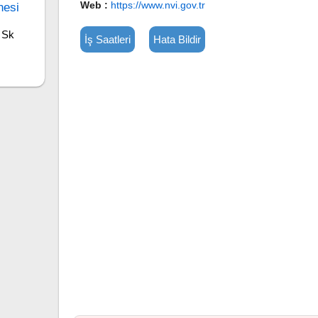
Web :
https://www.nvi.gov.tr
nesi
 Sk
İş Saatleri
Hata Bildir