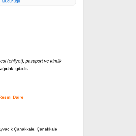
s Müdürlüğü
esi (ehliyet)
,
pasaport ve kimlik
şağıdaki gibidir.
Resmi Daire
yvacık Çanakkale, Çanakkale