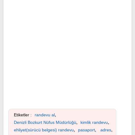
,
Etiketler :
randevu al
,
,
Denizli Bozkurt Nüfus Müdürlüğü
kimlik randevu
,
,
,
ehliyet(sürücü belgesi) randevu
pasaport
adres