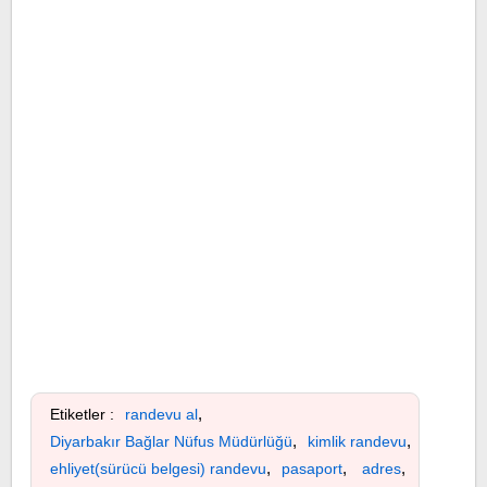
,
Etiketler :
randevu al
,
,
Diyarbakır Bağlar Nüfus Müdürlüğü
kimlik randevu
,
,
,
ehliyet(sürücü belgesi) randevu
pasaport
adres