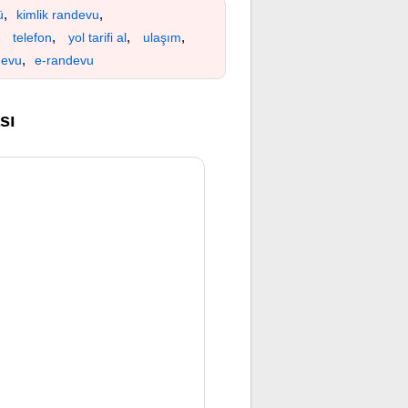
,
,
ü
kimlik randevu
,
,
,
,
telefon
yol tarifi al
ulaşım
,
devu
e-randevu
sı