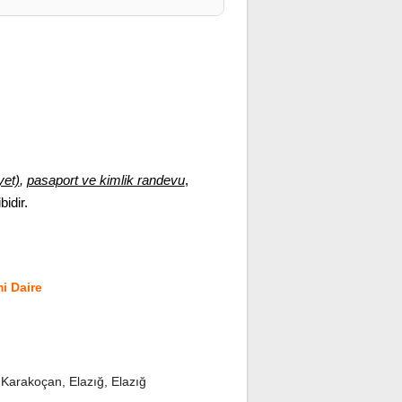
yet)
,
pasaport ve kimlik randevu
,
bidir.
i Daire
arakoçan, Elazığ, Elazığ