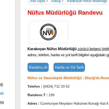
Ana Sayfa
Elazığ
Karakoçan Nüfus Müdürlüğü
/
/
Nüfus Müdürlüğü Randevu
Karakoçan Nüfus Müdürlüğü
sürücü belgesi (ehli
adres, telefon, harita ve yol tarifi bilgileri aşağıdaki gi
Randevu Al
Harita ve Yol Tarifi
Nüfus ve Vatandaşlık Müdürlüğü - Elazığ'da Resm
ığ
Telefon :
(0424) 711 33 52
si
Randevu T :
199
850
Adres :
Cumhuriyet Meydanı Hükümet Konağı Kat:4 K