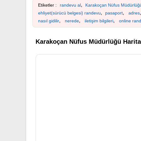
,
Etiketler :
randevu al
Karakoçan Nüfus Müdürlüğ
,
,
ehliyet(sürücü belgesi) randevu
pasaport
adres
,
,
,
nasıl gidilir
nerede
iletişim bilgileri
online ran
Karakoçan Nüfus Müdürlüğü Harita