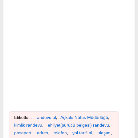
,
,
Etiketler :
randevu al
Aşkale Nüfus Müdürlüğü
,
,
kimlik randevu
ehliyet(sürücü belgesi) randevu
,
,
,
,
,
pasaport
adres
telefon
yol tarifi al
ulaşım