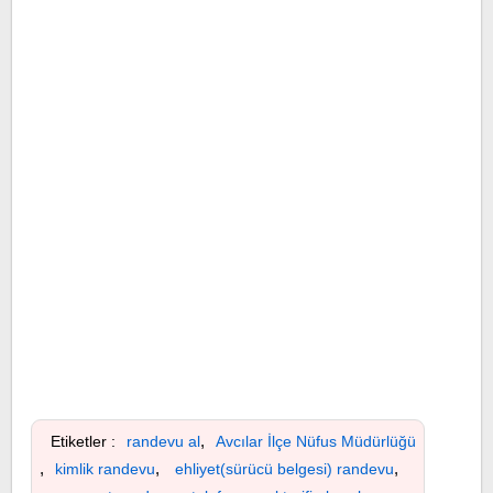
,
Etiketler :
randevu al
Avcılar İlçe Nüfus Müdürlüğü
,
,
,
kimlik randevu
ehliyet(sürücü belgesi) randevu