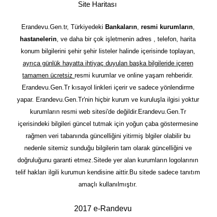
Site Haritası
Erandevu.Gen.tr, Türkiyedeki
Bankaların
,
resmi kurumların
,
hastanelerin
, ve daha bir çok işletmenin adres , telefon, harita
konum bilgilerini şehir şehir listeler halinde içerisinde toplayan,
ayrıca günlük hayatta ihtiyaç duyulan başka bilgileride içeren
tamamen ücretsiz
resmi kurumlar ve online yaşam rehberidir.
Erandevu.Gen.Tr kısayol linkleri içerir ve sadece yönlendirme
yapar. Erandevu.Gen.Tr'nin hiçbir kurum ve kuruluşla ilgisi yoktur
kurumların resmi web sitesi'de değildir.Erandevu.Gen.Tr
içerisindeki bilgileri güncel tutmak için yoğun çaba göstermesine
rağmen veri tabanında güncelliğini yitirmiş blgiler olabilir bu
nedenle sitemiz sunduğu bilgilerin tam olarak güncelliğini ve
doğruluğunu garanti etmez.Sitede yer alan kurumların logolarının
telif hakları ilgili kurumun kendisine aittir.Bu sitede sadece tanıtım
amaçlı kullanılmıştır.
2017 e-Randevu