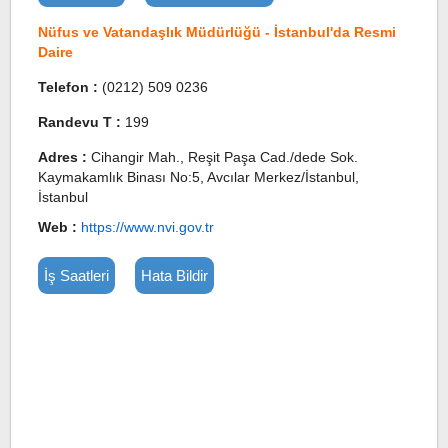
Nüfus ve Vatandaşlık Müdürlüğü - İstanbul'da Resmi
Daire
Telefon :
(0212) 509 0236
Randevu T :
199
Adres :
Cihangir Mah., Reşit Paşa Cad./dede Sok.
Kaymakamlık Binası No:5, Avcılar Merkez/İstanbul,
İstanbul
Web :
https://www.nvi.gov.tr
İş Saatleri
Hata Bildir