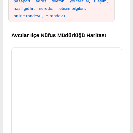
,
,
,
,
,
pasaport
adres
telefon
yol tarifi al
ulaşım
,
,
,
nasıl gidilir
nerede
iletişim bilgileri
,
online randevu
e-randevu
Avcılar İlçe Nüfus Müdürlüğü Haritası