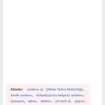
,
,
Etiketler :
randevu al
Çifteler Nüfus Müdürlüğü
,
,
kimlik randevu
ehliyet(sürücü belgesi) randevu
,
,
,
,
,
pasaport
adres
telefon
yol tarifi al
ulaşım