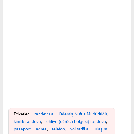
,
,
Etiketler :
randevu al
Ödemiş Nüfus Müdürlüğü
,
,
kimlik randevu
ehliyet(sürücü belgesi) randevu
,
,
,
,
,
pasaport
adres
telefon
yol tarifi al
ulaşım