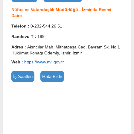
Nüfus ve Vatandaşlık Müdürlüğü - İzmir'da Resmi
Daire
Telefon :
0-232-544 26 51
Randevu T :
199
Adres :
Akıncılar Mah. Mithatpaşa Cad. Bayram Sk. No:1
Hükümet Konağı Ödemiş, İzmir, İzmir
Web :
https://www.nvi.gov.tr
İş Saatleri
Hata Bildir