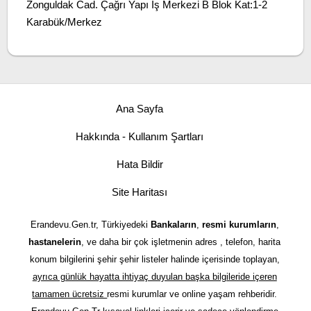
Zonguldak Cad. Çağrı Yapı İş Merkezi B Blok Kat:1-2
Karabük/Merkez
Ana Sayfa
Hakkında - Kullanım Şartları
Hata Bildir
Site Haritası
Erandevu.Gen.tr, Türkiyedeki
Bankaların
,
resmi kurumların
,
hastanelerin
, ve daha bir çok işletmenin adres , telefon, harita
konum bilgilerini şehir şehir listeler halinde içerisinde toplayan,
ayrıca günlük hayatta ihtiyaç duyulan başka bilgileride içeren
tamamen ücretsiz
resmi kurumlar ve online yaşam rehberidir.