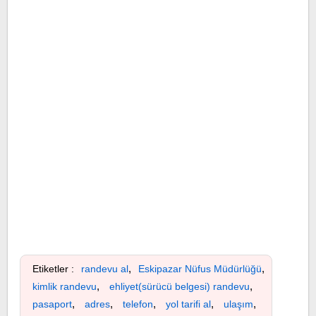
,
,
Etiketler :
randevu al
Eskipazar Nüfus Müdürlüğü
,
,
kimlik randevu
ehliyet(sürücü belgesi) randevu
,
,
,
,
,
pasaport
adres
telefon
yol tarifi al
ulaşım