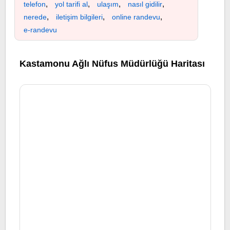
,
,
,
,
telefon
yol tarifi al
ulaşım
nasıl gidilir
,
,
,
nerede
iletişim bilgileri
online randevu
e-randevu
Kastamonu Ağlı Nüfus Müdürlüğü Haritası