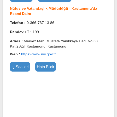
Nüfus ve Vatandaşlık Müdürlüğü - Kastamonu'da
Resmi Daire
Telefon :
0-366-737 13 86
Randevu T :
199
Adres :
Merkez Mah. Mustafa Yanıkkaya Cad. No:33
Kat:2 Ağlı Kastamonu, Kastamonu
Web :
https://www.nvi.gov.tr
İş Saatleri
Hata Bildir