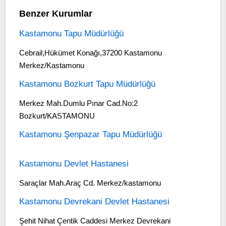
Benzer Kurumlar
Kastamonu Tapu Müdürlüğü
Cebrail,Hükümet Konağı,37200 Kastamonu
Merkez/Kastamonu
Kastamonu Bozkurt Tapu Müdürlüğü
Merkez Mah.Dumlu Pınar Cad.No:2
Bozkurt/KASTAMONU
Kastamonu Şenpazar Tapu Müdürlüğü
Kastamonu Devlet Hastanesi
Saraçlar Mah.Araç Cd. Merkez/kastamonu
Kastamonu Devrekani Devlet Hastanesi
Şehit Nihat Çentik Caddesi Merkez Devrekani