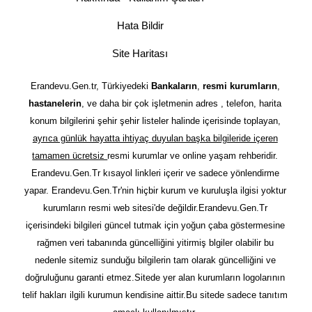
Hata Bildir
Site Haritası
Erandevu.Gen.tr, Türkiyedeki
Bankaların
,
resmi kurumların
,
hastanelerin
, ve daha bir çok işletmenin adres , telefon, harita
konum bilgilerini şehir şehir listeler halinde içerisinde toplayan,
ayrıca günlük hayatta ihtiyaç duyulan başka bilgileride içeren
tamamen ücretsiz
resmi kurumlar ve online yaşam rehberidir.
Erandevu.Gen.Tr kısayol linkleri içerir ve sadece yönlendirme
yapar. Erandevu.Gen.Tr'nin hiçbir kurum ve kuruluşla ilgisi yoktur
kurumların resmi web sitesi'de değildir.Erandevu.Gen.Tr
içerisindeki bilgileri güncel tutmak için yoğun çaba göstermesine
rağmen veri tabanında güncelliğini yitirmiş blgiler olabilir bu
nedenle sitemiz sunduğu bilgilerin tam olarak güncelliğini ve
doğruluğunu garanti etmez.Sitede yer alan kurumların logolarının
telif hakları ilgili kurumun kendisine aittir.Bu sitede sadece tanıtım