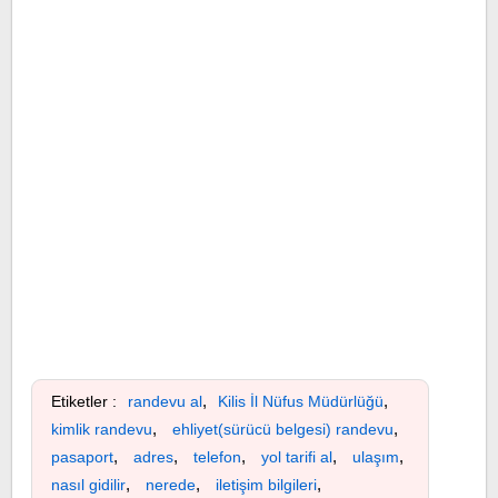
,
,
Etiketler :
randevu al
Kilis İl Nüfus Müdürlüğü
,
,
kimlik randevu
ehliyet(sürücü belgesi) randevu
,
,
,
,
,
pasaport
adres
telefon
yol tarifi al
ulaşım
,
,
,
nasıl gidilir
nerede
iletişim bilgileri