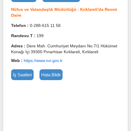
Nüfus ve Vatandaşlık Müdürlüğü - Kırklareli'da Resmi
Daire
Telefon :
0-288-615 11 58
Randevu T :
199
Adres :
Dere Mah. Cumhuriyet Meydanı No:7/1 Hükümet
Konağı İçi 39300 Pınarhisar Kırklareli, Kırklareli
Web :
https://www.nvi.gov.tr
İş Saatleri
Hata Bildir