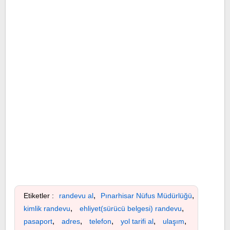
,
,
Etiketler :
randevu al
Pınarhisar Nüfus Müdürlüğü
,
,
kimlik randevu
ehliyet(sürücü belgesi) randevu
,
,
,
,
,
pasaport
adres
telefon
yol tarifi al
ulaşım