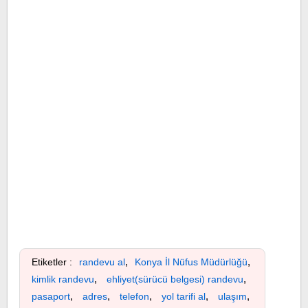
,
,
Etiketler :
randevu al
Konya İl Nüfus Müdürlüğü
,
,
kimlik randevu
ehliyet(sürücü belgesi) randevu
,
,
,
,
,
pasaport
adres
telefon
yol tarifi al
ulaşım