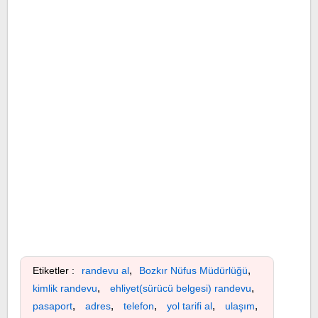
,
,
Etiketler :
randevu al
Bozkır Nüfus Müdürlüğü
,
,
kimlik randevu
ehliyet(sürücü belgesi) randevu
,
,
,
,
,
pasaport
adres
telefon
yol tarifi al
ulaşım