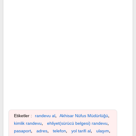
,
,
Etiketler :
randevu al
Akhisar Nüfus Müdürlüğü
,
,
kimlik randevu
ehliyet(sürücü belgesi) randevu
,
,
,
,
,
pasaport
adres
telefon
yol tarifi al
ulaşım