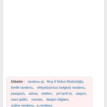
,
,
Etiketler :
randevu al
Muş İl Nüfus Müdürlüğü
,
,
kimlik randevu
ehliyet(sürücü belgesi) randevu
,
,
,
,
,
pasaport
adres
telefon
yol tarifi al
ulaşım
,
,
,
nasıl gidilir
nerede
iletişim bilgileri
,
online randevu
e-randevu