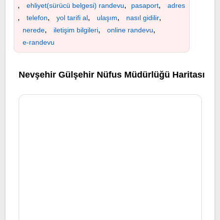
,
,
,
ehliyet(sürücü belgesi) randevu
pasaport
adres
,
,
,
,
,
telefon
yol tarifi al
ulaşım
nasıl gidilir
,
,
,
nerede
iletişim bilgileri
online randevu
e-randevu
Nevşehir Gülşehir Nüfus Müdürlüğü Haritası