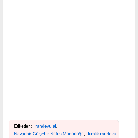
,
Etiketler :
randevu al
,
Nevşehir Gülşehir Nüfus Müdürlüğü
kimlik randevu