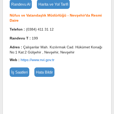
Randevu Al
Harita ve Yol Tarifi
Nüfus ve Vatandaşlık Müdürlüğü - Nevşehir'da Resmi
Daire
Telefon :
(0384) 411 31 12
Randevu T :
199
Adres :
Çalışanlar Mah. Kızılırmak Cad. Hükümet Konağı
No:1 Kat:2 Gülşehir , Nevşehir, Nevşehir
Web :
https://www.nvi.gov.tr
İş Saatleri
Hata Bildir