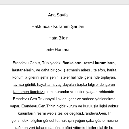
Ana Sayfa
Hakkında - Kullanım Şartları
Hata Bildir
Site Haritası
Erandevu.Gen.tr, Türkiyedeki
Bankaların
,
resmi kurumların
,
hastanelerin
, ve daha bir çok işletmenin adres , telefon, harita
konum bilgilerini şehir şehir listeler halinde içerisinde toplayan,
ayrıca günlük hayatta ihtiyaç duyulan başka bilgileride içeren
tamamen ücretsiz
resmi kurumlar ve online yaşam rehberidir.
Erandevu.Gen.Tr kısayol linkleri içerir ve sadece yönlendirme
yapar. Erandevu.Gen.Tr'nin hiçbir kurum ve kuruluşla ilgisi yoktur
kurumların resmi web sitesi'de değildir.Erandevu.Gen.Tr
içerisindeki bilgileri güncel tutmak için yoğun çaba göstermesine
rağmen veri tabanında güncelliğini yitirmiş blgiler olabilir bu