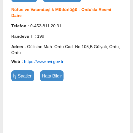
Nüfus ve Vatandaşlık Müdürlüğü - Ordu'da Resmi
Daire
Telefon :
0-452-811 20 31
Randevu T :
199
Adres :
Gülistan Mah. Ordu Cad. No:105,B Gülyalı, Ordu,
Ordu
Web :
https://www.nvi.gov.tr
İş Saatleri
Hata Bildir