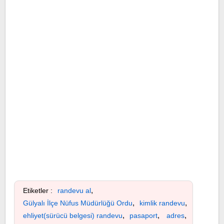
,
Etiketler :
randevu al
,
,
Gülyalı İlçe Nüfus Müdürlüğü Ordu
kimlik randevu
,
,
,
ehliyet(sürücü belgesi) randevu
pasaport
adres